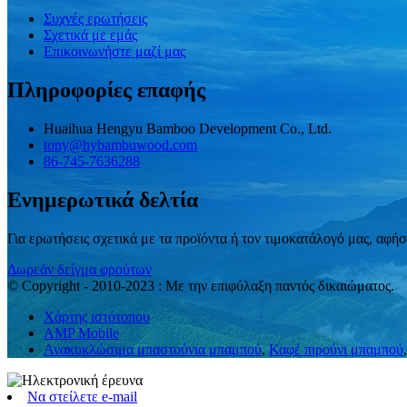
Συχνές ερωτήσεις
Σχετικά με εμάς
Επικοινωνήστε μαζί μας
Πληροφορίες επαφής
Huaihua Hengyu Bamboo Development Co., Ltd.
tony@hybambuwood.com
86-745-7636288
Ενημερωτικά δελτία
Για ερωτήσεις σχετικά με τα προϊόντα ή τον τιμοκατάλογό μας, αφή
Δωρεάν δείγμα φρούτων
© Copyright - 2010-2023 : Με την επιφύλαξη παντός δικαιώματος.
Χάρτης ιστότοπου
AMP Mobile
Ανακυκλώσιμα μπαστούνια μπαμπού
,
Καφέ πιρούνι μπαμπού
Να στείλετε e-mail