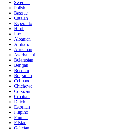
Swedish
Polish
Basque
Catalan
Esperanto
Hindi
Lao
Albanian
Amharic
Armenian
Azerbaijani
Belarusian
Bengali
Bosnian
Bulgarian
Cebuano
Chichewa
Corsican
Croatian
Dutch
Estonian
Filipino
Finnish
Frisian
Galician