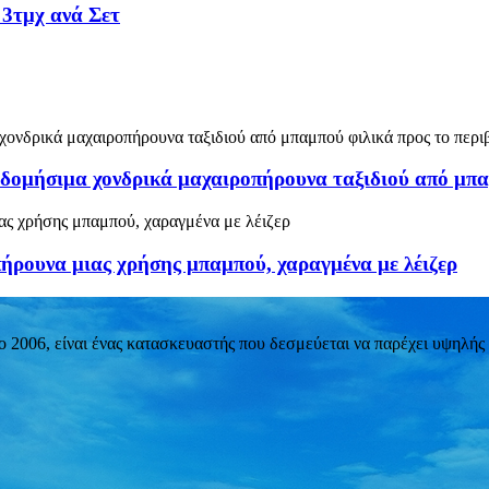
3τμχ ανά Σετ
ομήσιμα χονδρικά μαχαιροπήρουνα ταξιδιού από μπαμ
ήρουνα μιας χρήσης μπαμπού, χαραγμένα με λέιζερ
2006, είναι ένας κατασκευαστής που δεσμεύεται να παρέχει υψηλής 