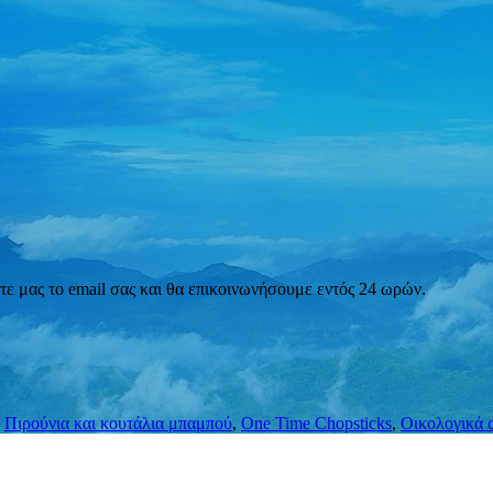
στε μας το email σας και θα επικοινωνήσουμε εντός 24 ωρών.
,
Πιρούνια και κουτάλια μπαμπού
,
One Time Chopsticks
,
Οικολογικά c