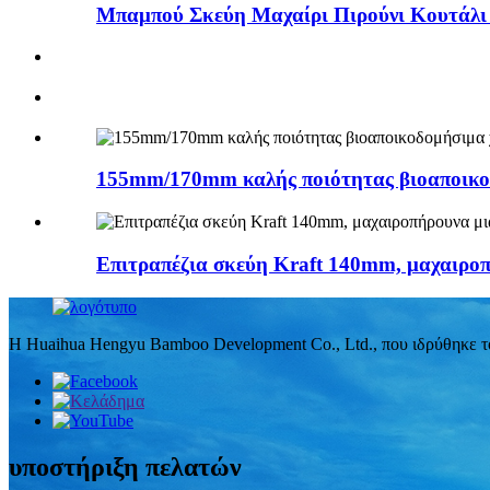
Μπαμπού Σκεύη Μαχαίρι Πιρούνι Κουτάλι 
155mm/170mm καλής ποιότητας βιοαποικοδ
Επιτραπέζια σκεύη Kraft 140mm, μαχαιροπ
Η Huaihua Hengyu Bamboo Development Co., Ltd., που ιδρύθηκε το 
υποστήριξη πελατών