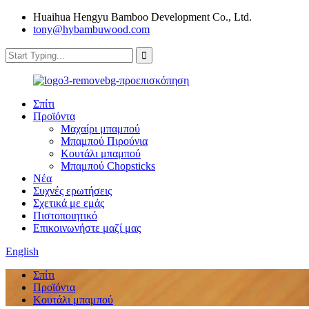
Huaihua Hengyu Bamboo Development Co., Ltd.
tony@hybambuwood.com
Σπίτι
Προϊόντα
Μαχαίρι μπαμπού
Μπαμπού Πιρούνια
Κουτάλι μπαμπού
Μπαμπού Chopsticks
Νέα
Συχνές ερωτήσεις
Σχετικά με εμάς
Πιστοποιητικό
Επικοινωνήστε μαζί μας
English
Σπίτι
Προϊόντα
Κουτάλι μπαμπού